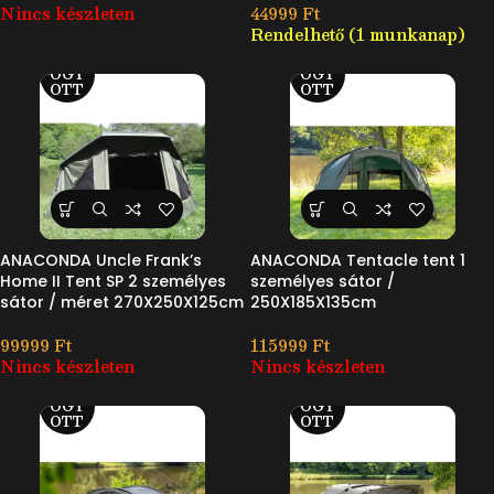
Nincs készleten
44999
Ft
Rendelhető (1 munkanap)
ELF
ELF
OGY
OGY
OTT
OTT
ANACONDA Uncle Frank’s
ANACONDA Tentacle tent 1
Home II Tent SP 2 személyes
személyes sátor /
sátor / méret 270X250X125cm
250X185X135cm
99999
Ft
115999
Ft
Nincs készleten
Nincs készleten
ELF
ELF
OGY
OGY
OTT
OTT