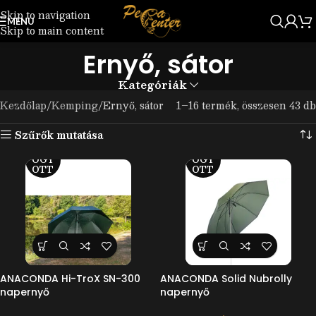
Skip to navigation
MENU
Skip to main content
Ernyő, sátor
Kategóriák
Kezdőlap
Kemping
Ernyő, sátor
1–16 termék, összesen 43 db
Szűrők mutatása
ELF
ELF
OGY
OGY
OTT
OTT
ANACONDA Hi-TroX SN-300
ANACONDA Solid Nubrolly
napernyő
napernyő