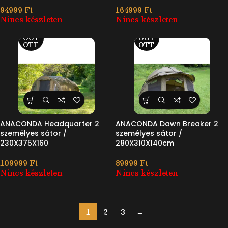
94999
Ft
164999
Ft
Nincs készleten
Nincs készleten
ELF
ELF
OGY
OGY
OTT
OTT
ANACONDA Headquarter 2
ANACONDA Dawn Breaker 2
személyes sátor /
személyes sátor /
230X375X160
280X310X140cm
109999
Ft
89999
Ft
Nincs készleten
Nincs készleten
1
2
3
→