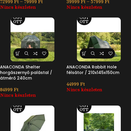
72999
Ft
–
79999
Ft
39999
Ft
–
57999
Ft
Nincs készleten
Nincs készleten
ELF
ELF
OGY
OGY
OTT
OTT
ANACONDA Shelter
ANACONDA Rabbit Hole
horgászernyő palástal /
félsátor / 210x145x150cm
átmérő 240cm
44999
Ft
84999
Ft
Nincs készleten
Nincs készleten
ELF
ELF
OGY
OGY
OTT
OTT