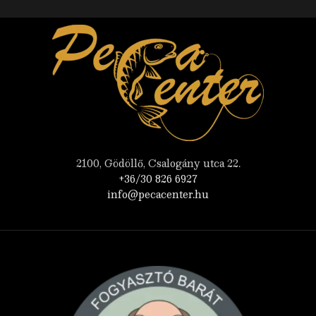
2100, Gödöllő, Csalogány utca 22.
+36/30 826 6927
info@pecacenter.hu