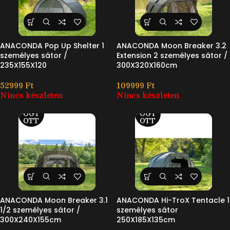
ANACONDA Pop Up Shelter 1
ANACONDA Moon Breaker 3.2
személyes sátor /
Extension 2 személyes sátor /
235X155X120
300X320X160cm
52999
Ft
109999
Ft
Nincs készleten
Nincs készleten
ELF
ELF
OGY
OGY
OTT
OTT
ANACONDA Moon Breaker 3.1
ANACONDA Hi-TroX Tentacle 1
1/2 személyes sátor /
személyes sátor
300X240X155cm
250X185X135cm