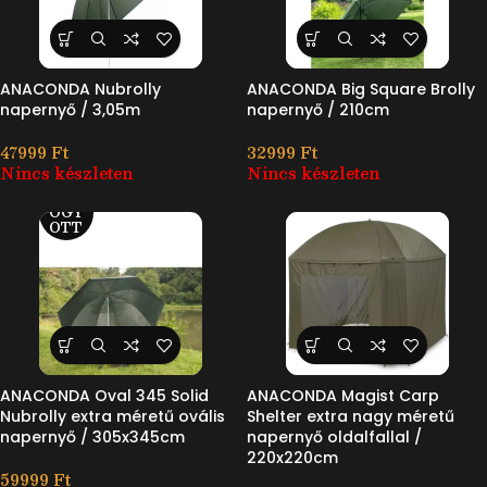
ANACONDA Nubrolly
ANACONDA Big Square Brolly
napernyő / 3,05m
napernyő / 210cm
47999
Ft
32999
Ft
Nincs készleten
Nincs készleten
ELF
OGY
OTT
ANACONDA Oval 345 Solid
ANACONDA Magist Carp
Nubrolly extra méretű ovális
Shelter extra nagy méretű
napernyő / 305x345cm
napernyő oldalfallal /
220x220cm
59999
Ft