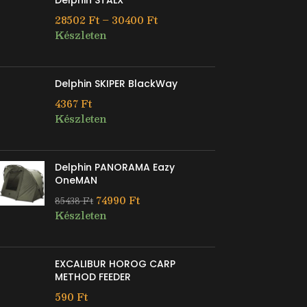
Delphin STALX
28502
Ft
–
30400
Ft
Készleten
Delphin SKIPER BlackWay
4367
Ft
Készleten
Delphin PANORAMA Eazy
OneMAN
74990
Ft
85438
Ft
Készleten
EXCALIBUR HOROG CARP
METHOD FEEDER
590
Ft