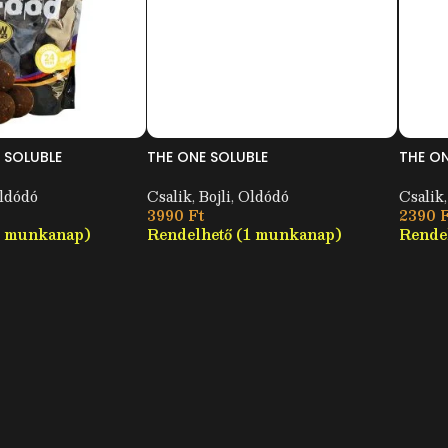
 SOLUBLE
THE ONE SOLUBLE
THE ON
ldódó
Csalik
,
Bojli
,
Oldódó
Csalik
,
3990
Ft
2390
F
1 munkanap)
Rendelhető (1 munkanap)
Rende