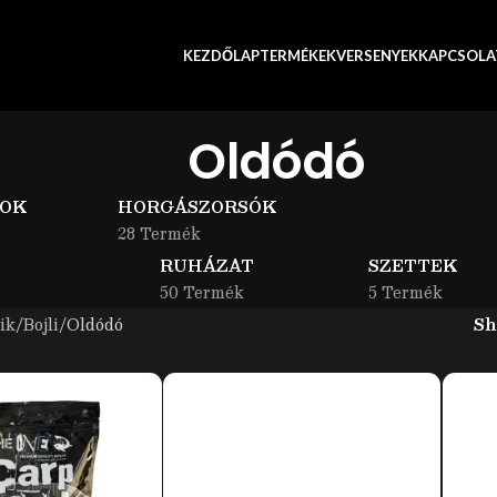
KEZDŐLAP
TERMÉKEK
VERSENYEK
KAPCSOLA
Oldódó
OK
HORGÁSZORSÓK
28 Termék
RUHÁZAT
SZETTEK
50 Termék
5 Termék
ik
Bojli
Oldódó
S