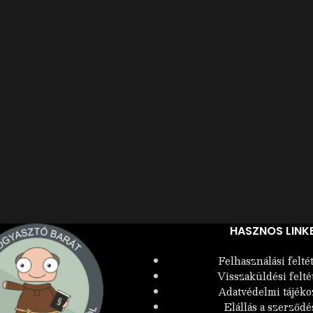
HASZNOS LINK
Felhasználási felté
Visszaküldési felté
Adatvédelmi tájéko
Elállás a szerződé