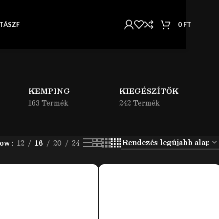
0
FT
T
ÁSZF
KEMPING
KIEGÉSZÍTŐK
163 Termék
242 Termék
how
12
16
20
24