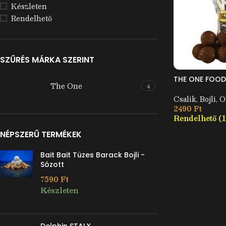
Készleten
Rendelhető
SZŰRÉS MÁRKA SZERINT
THE ONE FOOD
The One
4
Csalik
,
Bojli
,
O
2490
Ft
Rendelhető (
NÉPSZERŰ TERMÉKEK
Bait Bait Tüzes Barack Bojli -
Sózott
7590
Ft
Készleten