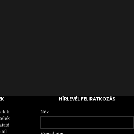
EK
HÍRLEVÉL FELIRATKOZÁS
telek
Név
telek
ztató
stől
E-mail cím