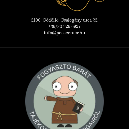
2100, Gödöllő, Csalogány utca 22.
+36/30 826 6927
info@pecacenter.hu