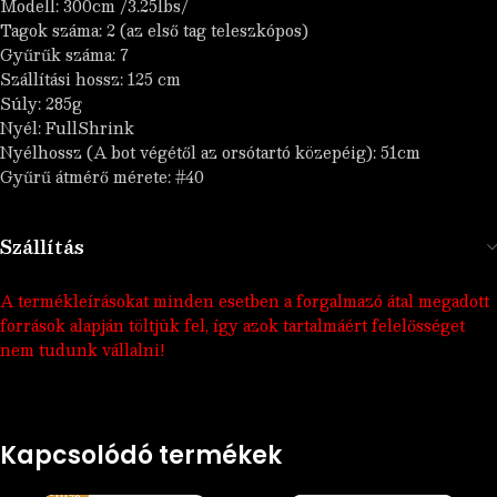
Modell: 300cm /3.25lbs/
Tagok száma: 2 (az első tag teleszkópos)
Gyűrűk száma: 7
Szállítási hossz: 125 cm
Súly: 285g
Nyél: FullShrink
Nyélhossz (A bot végétől az orsótartó közepéig): 51cm
Gyűrű átmérő mérete: #40
Szállítás
A termékleírásokat minden esetben a forgalmazó átal megadott
források alapján töltjük fel, így azok tartalmáért felelősséget
nem tudunk vállalni!
Kapcsolódó termékek
-10%