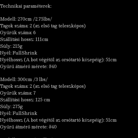
Technikai paraméterek:
Modell: 270cm /2.75lbs/
Tagok száma: 2 (az első tag teleszkópos)
Gyűrűk száma: 6
Szállítási hossz: 111cm
Súly: 215g
Nyél: FullShrink
Nyélhossz (A bot végétől az orsótartó közepéig): 51cm
Gyűrű átmérő mérete: #40
Modell: 300cm /3 lbs/
Tagok száma: 2 (az első tag teleszkópos)
Gyűrűk száma: 7
Szállítási hossz: 125 cm
Súly: 275g
Nyél: FullShrink
Nyélhossz (A bot végétől az orsótartó közepéig): 51cm
Gyűrű átmérő mérete: #40