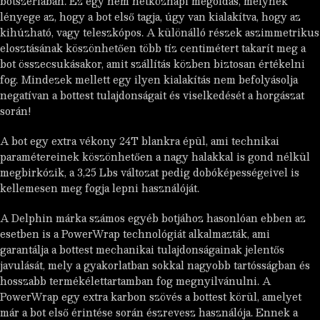
botszériában. Ez egy nem hétköznapi megoldás, melynek
lényege az, hogy a bot első tagja, úgy van kialakítva, hogy az
kihúzható, vagy teleszkópos. A különálló részek aszimmetrikus
elosztásának köszönhetően több tíz centimétert takarít meg a
bot összecsukásakor, amit szállítás közben biztosan értékelni
fog. Mindezek mellett egy ilyen kialakítás nem befolyásolja
negatívan a bottest tulajdonságait és viselkedését a horgászat
során!
A bot egy extra vékony 24T blankra épül, ami technikai
paramétereinek köszönhetően a nagy halakkal is gond nélkül
megbirkózik, a 3,25 Lbs változat pedig dobóképességeivel is
kellemesen meg fogja lepni használóját.
A Delphin márka számos egyéb botjához hasonlóan ebben az
esetben is a PowerWrap technológiát alkalmazták, ami
garantálja a bottest mechanikai tulajdonságainak jelentős
javulását, mely a gyakorlatban sokkal nagyobb tartósságban és
hosszabb termékélettartamban fog megnyilvánulni. A
PowerWrap egy extra karbon szövés a bottest körül, amelyet
már a bot első érintése során észrevesz használója. Ennek a