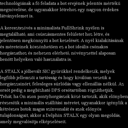
technológiának a fő feladata a bot erejének jelentős mértékű
megnövelése, de ugyanakkor létrehoz egy nagyon érdekes
látványelemet is.
A keresztszövés a minimalista FullShrink nyélen is
megtalálható, ami csúszásmentes felületet hoz létre, és
jelentősen megkönnyíti a bot kezelését. A nyél kialakításának
és méreteinek köszönhetően ez a bot ideális csónakos
horgászathoz és nehezen elérhető, növényzettel alaposan
benőtt helyeken való használatra is.
A STALX a jólbevált SIC gyűrűkkel rendelkezik, melyek
legfőbb jellemzői a tartósság és hogy kiválóan vezetik a
horgászzsinórt, felesleges súrlódás vagy ellenállás nélkül. Az
orsót pedig a megbízható DPS orsótartóban rögzíthetjük.
Tehát, ha Ön azon pontyhorgászok közé tartozik, akik előnyben
részesítik a minimális szállítási méretet, ugyanakkor igénylik a
kétrészes botok magas színvonalát és azok előnyös
tulajdonságait, akkor a Delphin STALX egy olyan megoldás,
amely megvalósítja elképzeléseit.