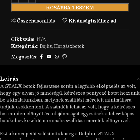
KOSÁRBA TESZEM
Összehasonlítás
Kívánságlistához ad
Cikkszám:
N/A
Kategóriák:
Bojlis
,
Horgászbotok
Megosztás:
Leírás
A STALX botok fejlesztése sorén a legfőbb elképzelés az volt,
hogy egy olyan jó minőségű, kétrészes pontyozó botot hozzunk
be a kínálatunkban, melynek szállítási méreteit minimálisra
tudjuk csökkenteni. A szándék tehát az volt, hogy a kétrészes
bot minden előnyét és tulajdonságát egyesítsék a teleszkópos
botokéhoz közelítő minimális szállítási méretek előnyeivel.
Ezt a koncepciót valósítottuk meg a Delphin STALX