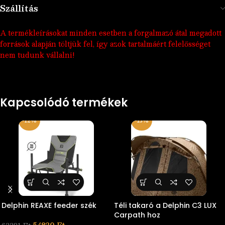
Szállítás
A termékleírásokat minden esetben a forgalmazó átal megadott
források alapján töltjük fel, így azok tartalmáért felelősséget
nem tudunk vállalni!
Kapcsolódó termékek
-12%
-15%
Delphin REAXE feeder szék
Téli takaró a Delphin C3 LUX
Carpath hoz