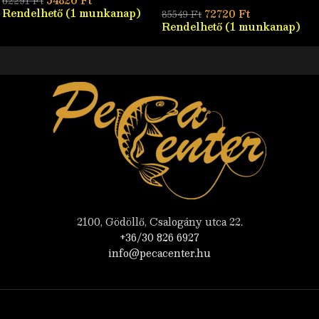
54820
Ft
62291
Ft
Rendelhető (1 munkanap)
72720
Ft
85549
Ft
Rendelhető (1 munkanap)
2100, Gödöllő, Csalogány utca 22.
+36/30 826 6927
info@pecacenter.hu