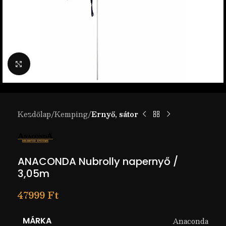
Nagyítás
Kezdőlap
Kemping
Ernyő, sátor
ANACONDA Nubrolly napernyő /
3,05m
47999
Ft
MÁRKA
Anaconda