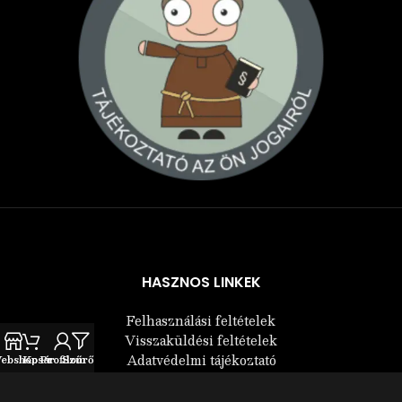
Árukereső.hu
HASZNOS LINKEK
Felhasználási feltételek
Visszaküldési feltételek
Adatvédelmi tájékoztató
ebshop
Kosár
Profilom
Szűrők
Elállás a szerződéstől
Kapcsolat