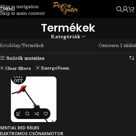
Skip to navigation
MENU
Skip to main content
Termékek
Kategóriák
Kezdőlap
Termékek
Összesen 1 találat
Szűrők mutatása
EnergoTeam
Clear filters
ELF
OGY
OTT
SENTIAL RED 66LBS
ELEKTROMOS CSÓNAKMOTOR