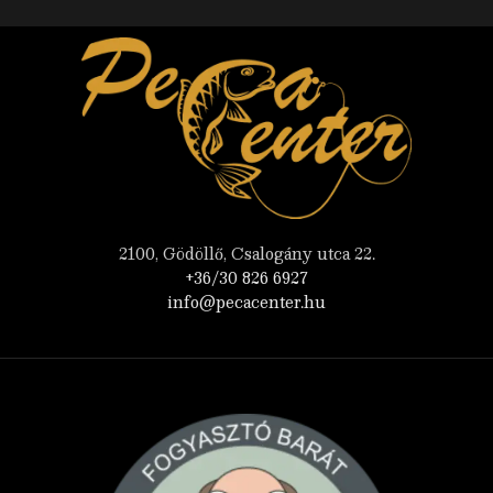
2100, Gödöllő, Csalogány utca 22.
+36/30 826 6927
info@pecacenter.hu