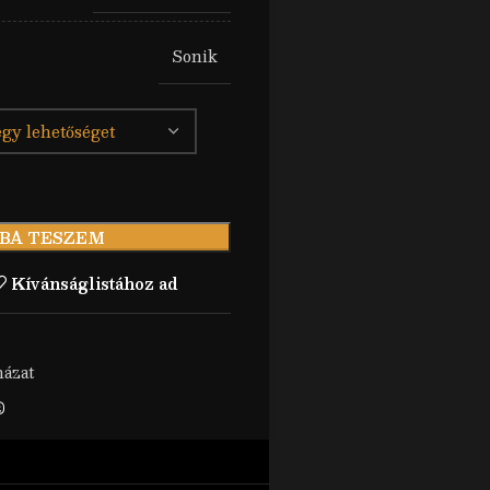
Sonik
BA TESZEM
Kívánságlistához ad
ázat