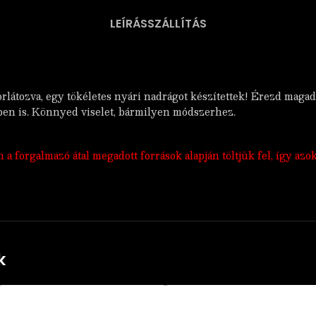
LEÍRÁS
SZÁLLÍTÁS
orlátozva, egy tökéletes nyári nadrágot készítettek! Érezd maga
egben is. Könnyed viselet, bármilyen módszerhez.
 forgalmazó átal megadott források alapján töltjük fel, így azo
k