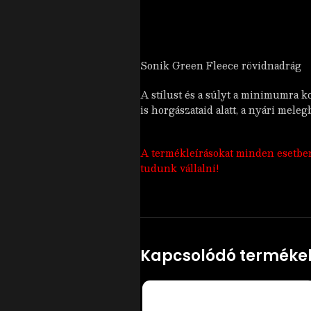
Sonik Green Fleece rövidnadrág
A stílust és a súlyt a minimumra k
is horgászataid alatt, a nyári mel
A termékleírásokat minden esetben a
tudunk vállalni!
Kapcsolódó terméke