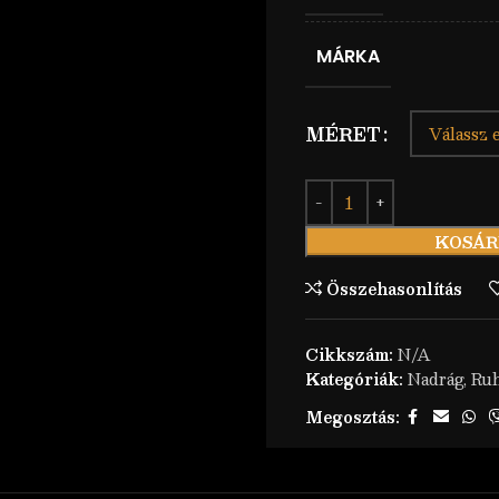
MÁRKA
MÉRET
KOSÁR
Összehasonlítás
Cikkszám:
N/A
Kategóriák:
Nadrág
,
Ruh
Megosztás: