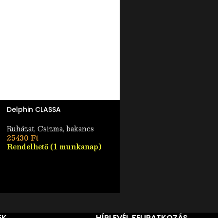
ELF
OGY
OTT
Delphin CLASSA
Delphin TUNDRA Aktív / na
Ruházat
,
Csizma, bakancs
Ruházat
,
Thermo ruha,
25430
Ft
aláöltözet
Rendelhető (1 munkanap)
6690
Ft
Nincs készleten
EK
HÍRLEVÉL FELIRATKOZÁS