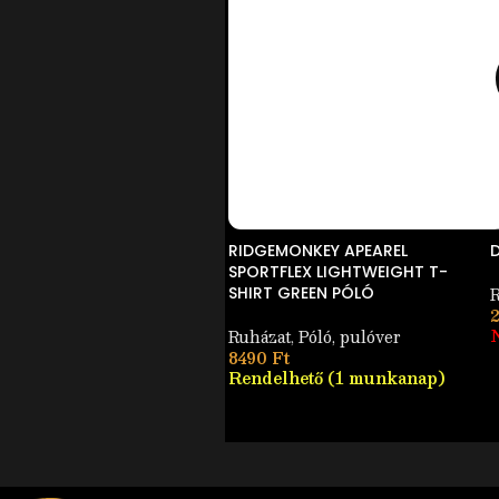
RIDGEMONKEY APEAREL
SPORTFLEX LIGHTWEIGHT T-
R
SHIRT GREEN PÓLÓ
N
Ruházat
,
Póló, pulóver
8490
Ft
Rendelhető (1 munkanap)