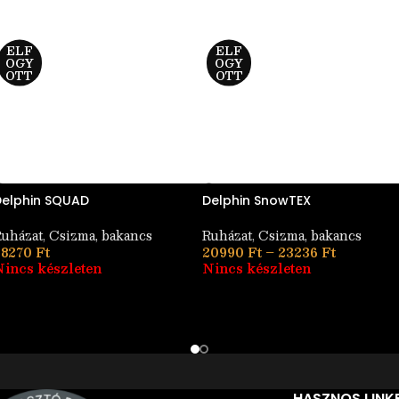
ELF
ELF
OGY
OGY
OTT
OTT
Delphin SQUAD
Delphin SnowTEX
uházat
,
Csizma, bakancs
Ruházat
,
Csizma, bakancs
28270
Ft
20990
Ft
–
23236
Ft
incs készleten
Nincs készleten
HASZNOS LINK