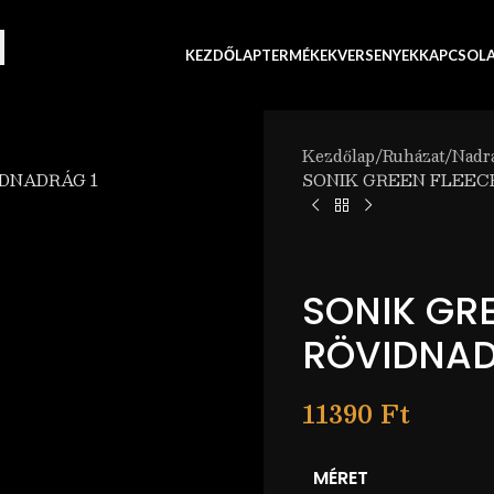
KEZDŐLAP
TERMÉKEK
VERSENYEK
KAPCSOL
Kezdőlap
Ruházat
Nadr
SONIK GREEN FLEEC
SONIK GRE
RÖVIDNA
11390
Ft
MÉRET