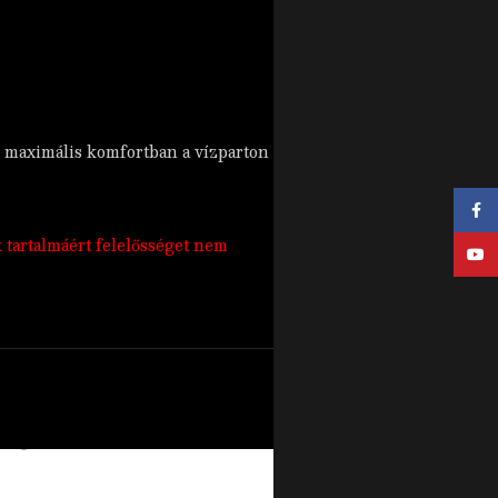
d maximális komfortban a vízparton
Face
k tartalmáért felelősséget nem
YouT