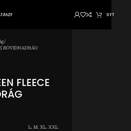
0
FT
AT
ÁSZF
ág
E RÖVIDNADRÁG
EN FLEECE
DRÁG
L
,
M
,
XL
,
XXL