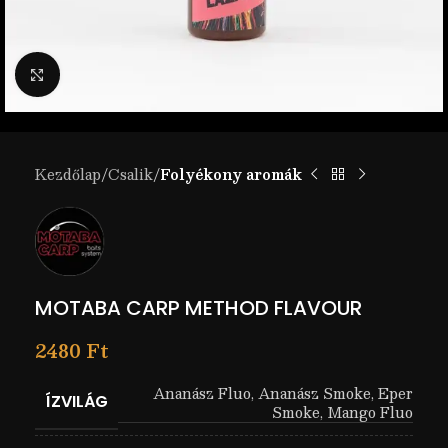
Nagyítás
Kezdőlap
Csalik
Folyékony aromák
MOTABA CARP METHOD FLAVOUR
2480
Ft
Ananász Fluo
,
Ananász Smoke
,
Eper
ÍZVILÁG
Smoke
,
Mango Fluo