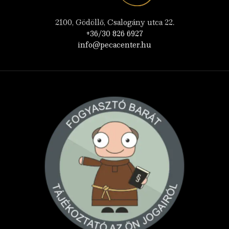
2100, Gödöllő, Csalogány utca 22.
+36/30 826 6927
info@pecacenter.hu