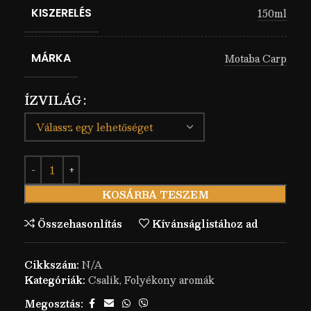
KISZERELÉS
150ml
MÁRKA
Motaba Carp
ÍZVILÁG
KOSÁRBA TESZEM
Összehasonlítás
Kívánságlistához ad
Cikkszám:
N/A
Kategóriák:
Csalik
,
Folyékony aromák
Megosztás: