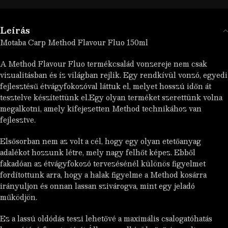
Leírás
Motaba Carp Method Flavour Fluo 150ml
A Method Flavour Fluo termékcsalád vonzereje nem csak
vizualitásban és íz világban rejlik. Egy rendkívül vonzó, egyedi
fejlesztésű étvágyfokozóval láttuk el, melyet hosszú időn át
tesztelve készítettünk el.Egy olyan terméket szerettünk volna
megalkotni, amely kifejezetten Method technikához van
fejlesztve.
Elsősorban nem az volt a cél, hogy egy olyan etetőanyag
adalékot hozzunk létre, mely nagy felhőt képez. Ebből
fakadóan az étvágyfokozó tervezésénél különös figyelmet
fordítottunk arra, hogy a halak figyelme a Method kosárra
irányuljon és onnan lassan szivárogva, mint egy jeladó
működjön.
Ez a lassú oldódás teszi lehetővé a maximális csalogatóhatás