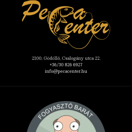
2100, Gödöllő, Csalogány utca 22.
+36/30 826 6927
info@pecacenter.hu