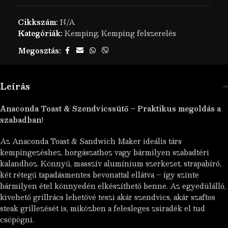
Cikkszám:
N/A
Kategóriák:
Kemping
,
Kemping felszerelés
Megosztás:
Leírás
Anaconda Toast & Szendvicssütő – Praktikus megoldás a
szabadban!
Az Anaconda Toast & Sandwich Maker ideális társ
kempingezéshez, horgászathoz vagy bármilyen szabadtéri
kalandhoz. Könnyű, masszív alumínium szerkezet, strapabíró,
két rétegű tapadásmentes bevonattal ellátva – így szinte
bármilyen étel könnyedén elkészíthető benne. Az egyedülálló,
kivehető grillrács lehetővé teszi akár szendvics, akár szaftos
steak grillezését is, miközben a felesleges zsiradék el tud
csöpögni.