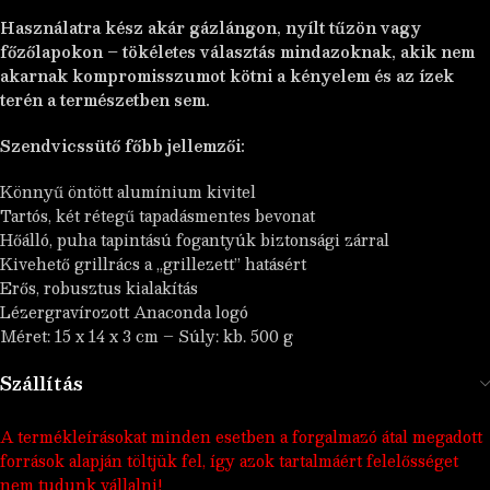
Használatra kész akár gázlángon, nyílt tűzön vagy
főzőlapokon – tökéletes választás mindazoknak, akik nem
akarnak kompromisszumot kötni a kényelem és az ízek
terén a természetben sem.
Szendvicssütő főbb jellemzői:
Könnyű öntött alumínium kivitel
Tartós, két rétegű tapadásmentes bevonat
Hőálló, puha tapintású fogantyúk biztonsági zárral
Kivehető grillrács a „grillezett” hatásért
Erős, robusztus kialakítás
Lézergravírozott Anaconda logó
Méret: 15 x 14 x 3 cm – Súly: kb. 500 g
Szállítás
A termékleírásokat minden esetben a forgalmazó átal megadott
források alapján töltjük fel, így azok tartalmáért felelősséget
nem tudunk vállalni!