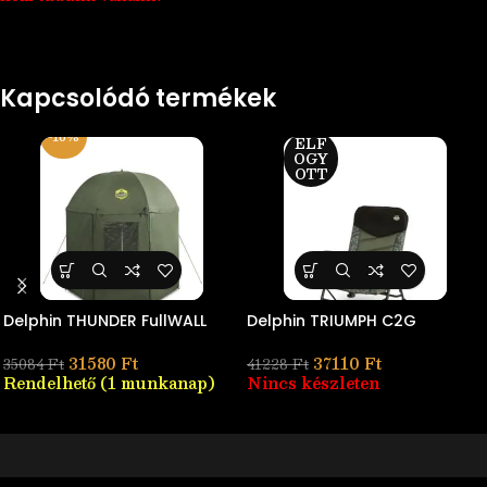
Kapcsolódó termékek
-10%
-10%
ELF
OGY
OTT
Delphin THUNDER FullWALL
Delphin TRIUMPH C2G
31580
Ft
37110
Ft
35084
Ft
41228
Ft
Rendelhető (1 munkanap)
Nincs készleten