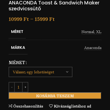
ANACONDA Toast & Sandwich Maker
szedvicssütő
10999
Ft
–
15999
Ft
MÉRET
Normal
,
XL
MÁRKA
Anaconda
MÉRET
KOSÁRBA TESZEM
Összehasonlítás
Kívánságlistához ad