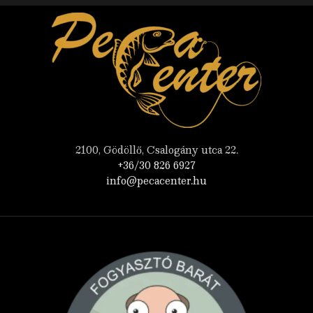
2100, Gödöllő, Csalogány utca 22.
+36/30 826 6927
info@pecacenter.hu