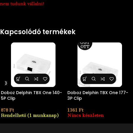
nem tudunk vállalni!
Kapcsolódó termékek
ELF
OGY
OTT
Doboz Delphin TBX One 140-
Doboz Delphin TBX One 177-
5P Clip
3P Clip
878
Ft
1361
Ft
Rendelhető (1 munkanap)
Nincs készleten