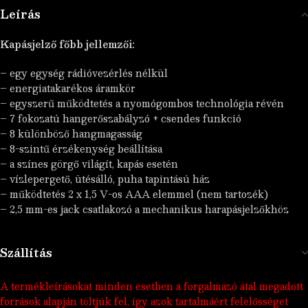
Leírás
Kapásjelző főbb jellemzői:
– egy egység rádióvezérlés nélkül
– energiatakarékos áramkör
– egyszerű működtetés a nyomógombos technológia révén
– 7 fokozatú hangerőszabályzó + csendes funkció
– 8 különböző hangmagasság
– 8-szintű érzékenység beállítása
– a színes görgő világít, kapás esetén
– vízlepergető, ütésálló, puha tapintású ház
– működtetés 2 x 1,5 V-os AAA elemmel (nem tartozék)
– 2,5 mm-es jack csatlakozó a mechanikus harapásjelzőkhöz
Szállítás
A termékleírásokat minden esetben a forgalmazó átal megadott
források alapján töltjük fel, így azok tartalmáért felelősséget