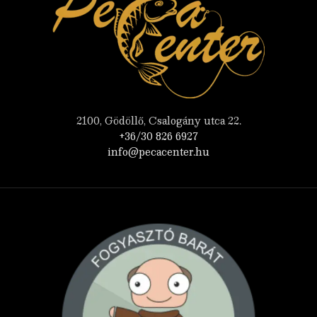
2100, Gödöllő, Csalogány utca 22.
+36/30 826 6927
info@pecacenter.hu