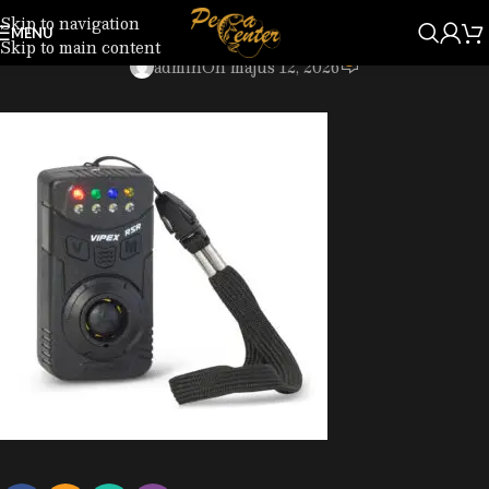
Skip to navigation
2054002_reciever.jpg
MENU
Skip to main content
0
admin
On május 12, 2026