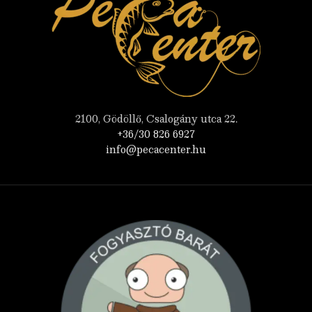
2100, Gödöllő, Csalogány utca 22.
+36/30 826 6927
info@pecacenter.hu