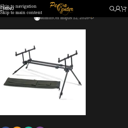
Skip to navigation
7141814.jpg
MENU
Skip to main content
0
admin
On május 12, 2026