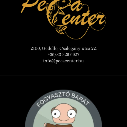
2100, Gödöllő, Csalogány utca 22.
+36/30 826 6927
info@pecacenter.hu