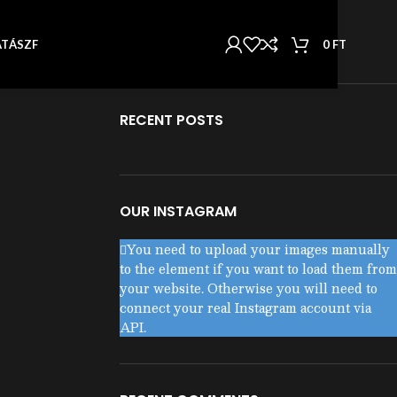
KATEGÓRIÁK
Nincs kategória
0
FT
AT
ÁSZF
RECENT POSTS
OUR INSTAGRAM
You need to upload your images manually
to the element if you want to load them from
your website. Otherwise you will need to
connect your real Instagram account via
API.