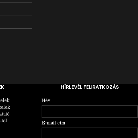
EK
HÍRLEVÉL FELIRATKOZÁS
telek
Név
telek
ztató
stől
E-mail cím