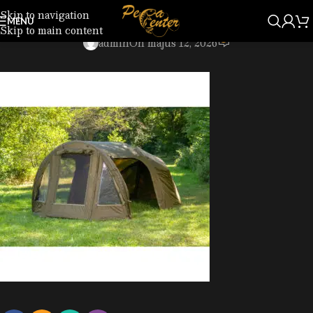
Skip to navigation
71528555.jpg
MENU
Skip to main content
0
admin
On május 12, 2026