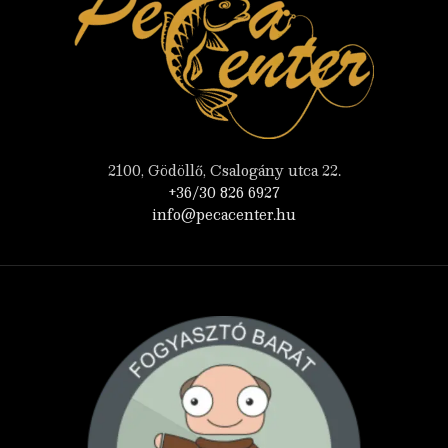
2100, Gödöllő, Csalogány utca 22.
+36/30 826 6927
info@pecacenter.hu