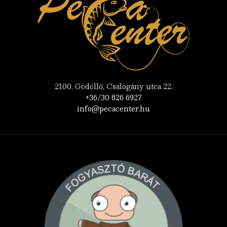
2100, Gödöllő, Csalogány utca 22.
+36/30 826 6927
info@pecacenter.hu