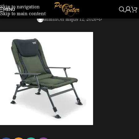
Skip to navigation
7154527.jpg
MENU
Skip to main content
0
admin
On május 12, 2026