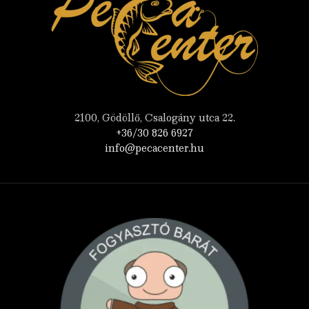
2100, Gödöllő, Csalogány utca 22.
+36/30 826 6927
info@pecacenter.hu