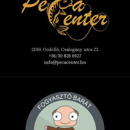
2100, Gödöllő, Csalogány utca 22.
+36/30 826 6927
info@pecacenter.hu