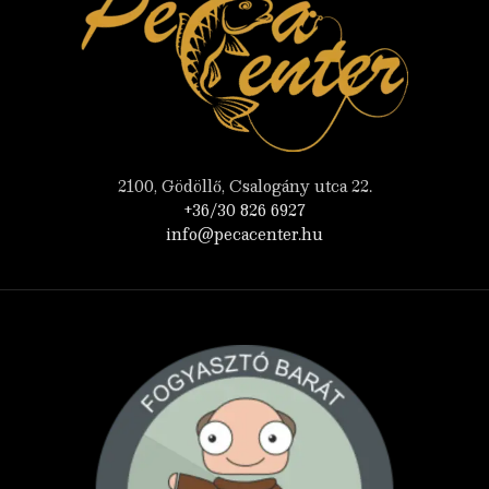
2100, Gödöllő, Csalogány utca 22.
+36/30 826 6927
info@pecacenter.hu