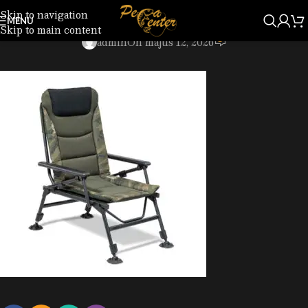
Skip to navigation
7158677.jpg
MENU
Skip to main content
0
admin
On május 12, 2026