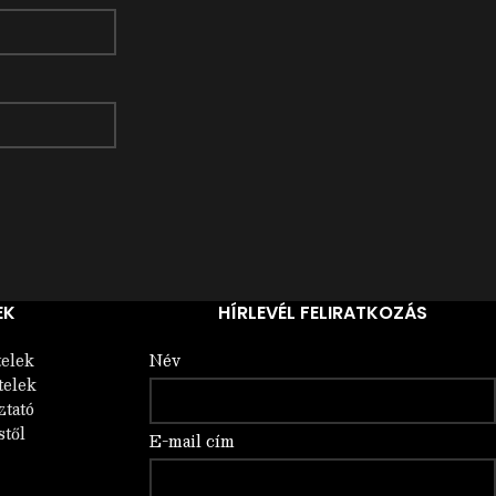
EK
HÍRLEVÉL FELIRATKOZÁS
telek
Név
telek
ztató
stől
E-mail cím