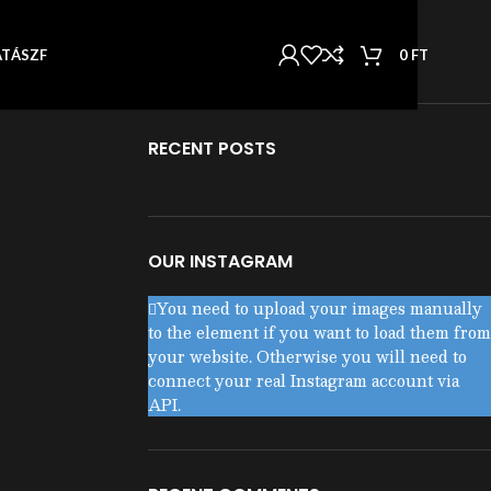
KATEGÓRIÁK
Nincs kategória
0
FT
AT
ÁSZF
RECENT POSTS
OUR INSTAGRAM
You need to upload your images manually
to the element if you want to load them from
your website. Otherwise you will need to
connect your real Instagram account via
API.