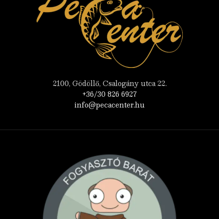
2100, Gödöllő, Csalogány utca 22.
+36/30 826 6927
info@pecacenter.hu