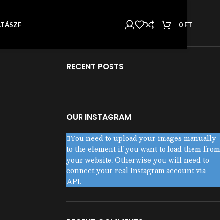
KATEGÓRIÁK
Nincs kategória
0
FT
AT
ÁSZF
RECENT POSTS
OUR INSTAGRAM
You need to upload your images manually
to the element if you want to load them from
your website. Otherwise you will need to
connect your real Instagram account via
API.