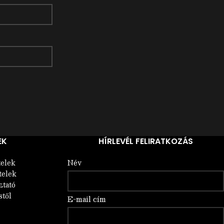
EK
HÍRLEVÉL FELIRATKOZÁS
telek
Név
telek
ztató
stől
E-mail cím