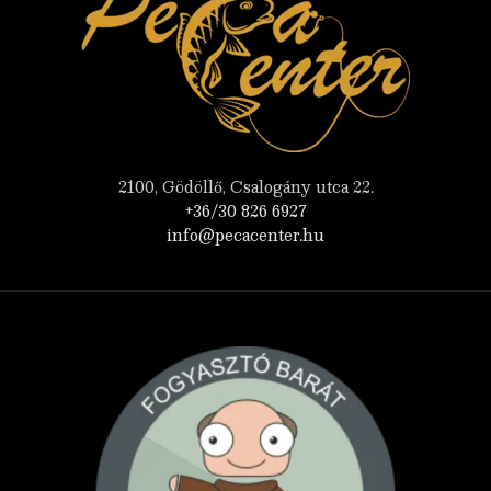
2100, Gödöllő, Csalogány utca 22.
+36/30 826 6927
info@pecacenter.hu