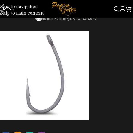
Skip to navigation
2400204.jpg
MENU
Skip to main content
0
admin
On május 12, 2026