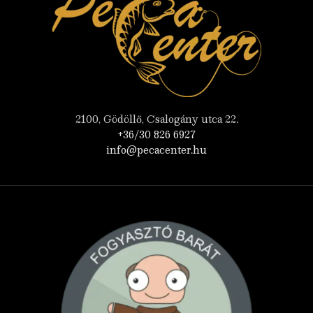
2100, Gödöllő, Csalogány utca 22.
+36/30 826 6927
info@pecacenter.hu