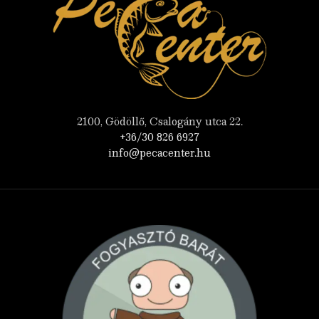
2100, Gödöllő, Csalogány utca 22.
+36/30 826 6927
info@pecacenter.hu