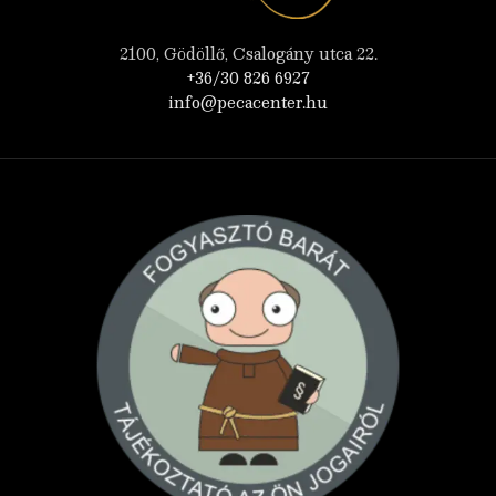
2100, Gödöllő, Csalogány utca 22.
+36/30 826 6927
info@pecacenter.hu