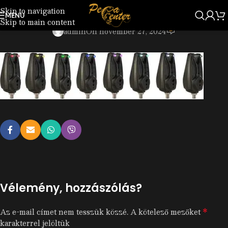
Skip to navigation
33
MENU
Skip to main content
0
admin
On november 27, 2024
Vélemény, hozzászólás?
*
Az e-mail címet nem tesszük közzé.
A kötelező mezőket
karakterrel jelöltük