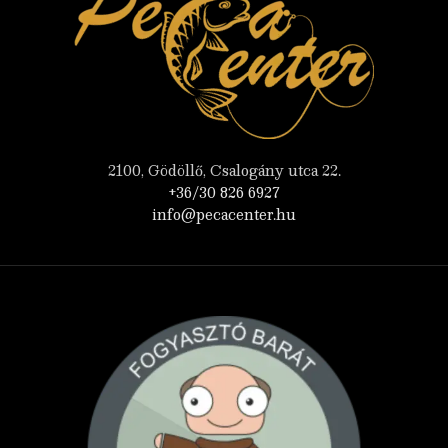
2100, Gödöllő, Csalogány utca 22.
+36/30 826 6927
info@pecacenter.hu