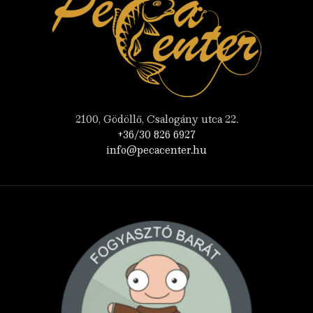
2100, Gödöllő, Csalogány utca 22.
+36/30 826 6927
info@pecacenter.hu