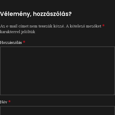
Vélemény, hozzászólás?
*
Az e-mail címet nem tesszük közzé.
A kötelező mezőket
karakterrel jelöltük
*
Hozzászólás
*
Név