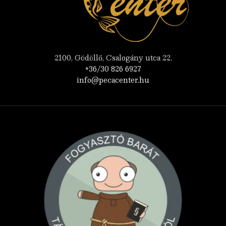
2100, Gödöllő, Csalogány utca 22.
+36/30 826 6927
info@pecacenter.hu