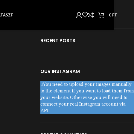
KATEGÓRIÁK
Nincs kategória
0
FT
AT
ÁSZF
RECENT POSTS
OUR INSTAGRAM
You need to upload your images manually
to the element if you want to load them from
your website. Otherwise you will need to
connect your real Instagram account via
API.