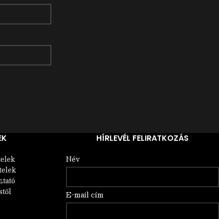
EK
HÍRLEVÉL FELIRATKOZÁS
telek
Név
telek
ztató
stől
E-mail cím