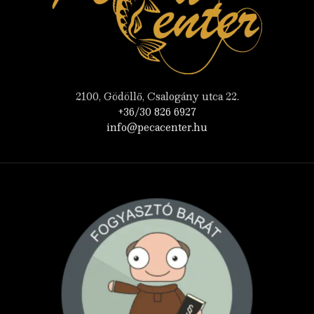
2100, Gödöllő, Csalogány utca 22.
+36/30 826 6927
info@pecacenter.hu