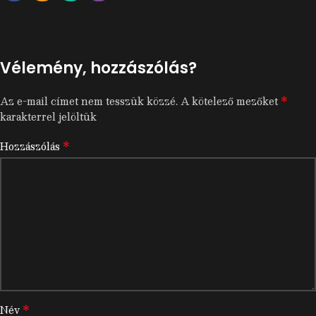
Vélemény, hozzászólás?
*
Az e-mail címet nem tesszük közzé.
A kötelező mezőket
karakterrel jelöltük
*
Hozzászólás
*
Név