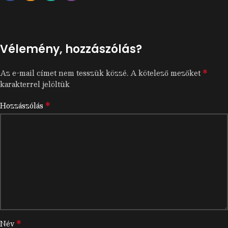
Vélemény, hozzászólás?
*
Az e-mail címet nem tesszük közzé.
A kötelező mezőket
karakterrel jelöltük
*
Hozzászólás
*
Név