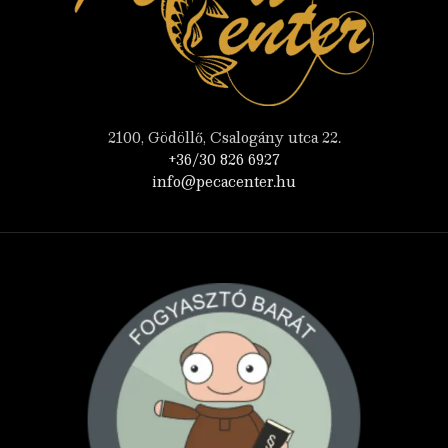
2100, Gödöllő, Csalogány utca 22.
+36/30 826 6927
info@pecacenter.hu