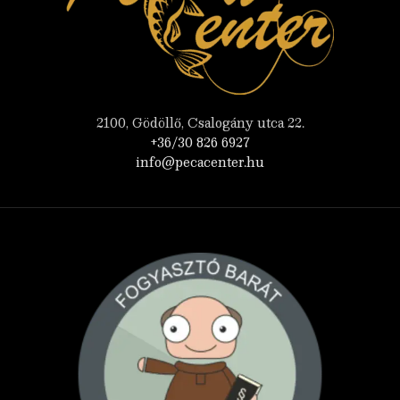
2100, Gödöllő, Csalogány utca 22.
+36/30 826 6927
info@pecacenter.hu