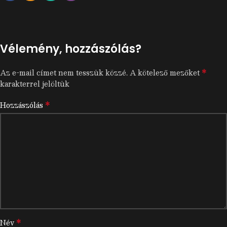
Vélemény, hozzászólás?
*
Az e-mail címet nem tesszük közzé.
A kötelező mezőket
karakterrel jelöltük
*
Hozzászólás
*
Név