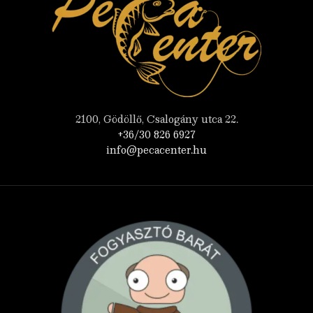
2100, Gödöllő, Csalogány utca 22.
+36/30 826 6927
info@pecacenter.hu