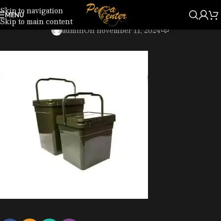
Skip to navigation
GRM032-000_1.jpg
MENU
Skip to main content
0
admin
On november 11, 2024