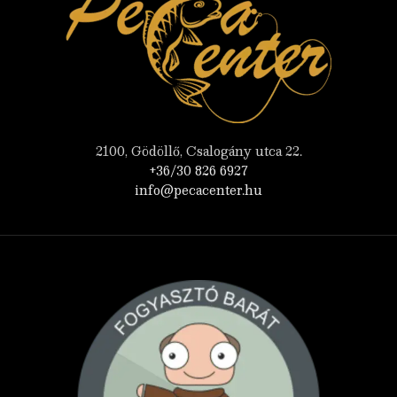
2100, Gödöllő, Csalogány utca 22.
+36/30 826 6927
info@pecacenter.hu