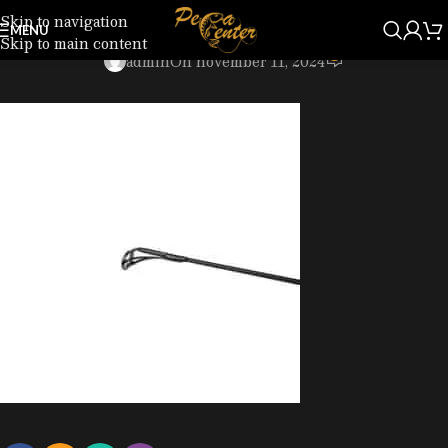
Skip to navigation
GSNAC0-093_3.jpg
MENU
Skip to main content
0
admin
On november 11, 2024