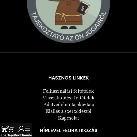
Árukereső.hu
HASZNOS LINKEK
Felhasználási feltételek
Visszaküldési feltételek
Adatvédelmi tájékoztató
Elállás a szerződéstől
Kapcsolat
HÍRLEVÉL FELIRATKOZÁS
ebshop
Kosár
Profilom
Sidebar