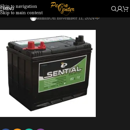
Skip to navigation
4402_1874.jpg
MENU
Skip to main content
0
admin
On november 11, 2024