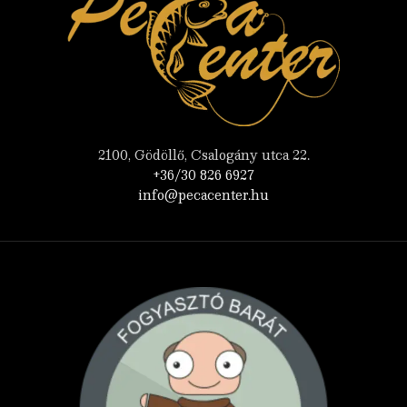
2100, Gödöllő, Csalogány utca 22.
+36/30 826 6927
info@pecacenter.hu