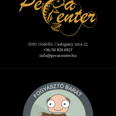
2100, Gödöllő, Csalogány utca 22.
+36/30 826 6927
info@pecacenter.hu