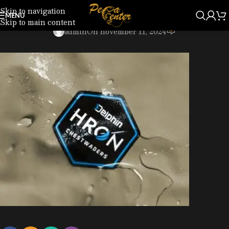
Skip to navigation
101000586_5.jpg
MENU
Skip to main content
0
admin
On november 11, 2024