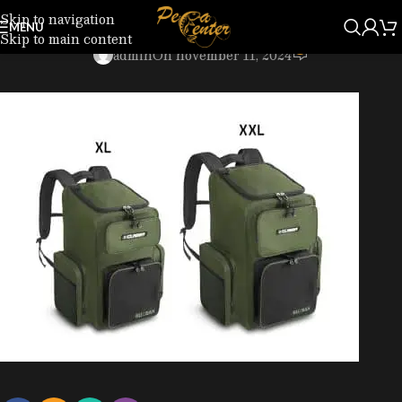
Skip to navigation
101003685_5.jpg
MENU
Skip to main content
0
admin
On november 11, 2024