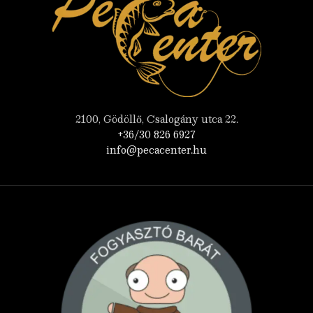
2100, Gödöllő, Csalogány utca 22.
+36/30 826 6927
info@pecacenter.hu