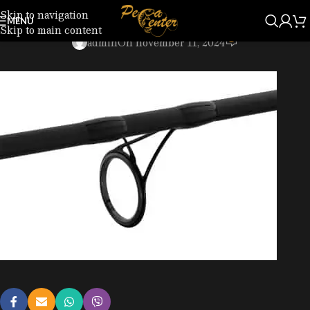
Skip to navigation
121212010_6.jpg
MENU
Skip to main content
0
admin
On november 11, 2024