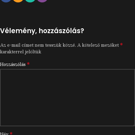
Vélemény, hozzászólás?
*
Az e-mail címet nem tesszük közzé.
A kötelező mezőket
karakterrel jelöltük
*
Hozzászólás
*
Név