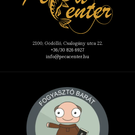
2100, Gödöllő, Csalogány utca 22.
+36/30 826 6927
info@pecacenter.hu