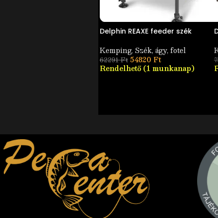
Delphin REAXE feeder szék
D
Kemping
,
Szék, ágy, fotel
54820
Ft
62291
Ft
7
Rendelhető (1 munkanap)