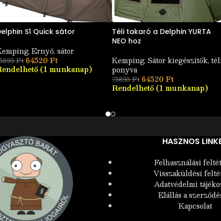
elphin S1 Quick sátor
Téli takaró a Delphin YURTA
NEO hoz
Kemping
,
Ernyő, sátor
64520
Ft
Kemping
,
Sátor kiegészítők, tél
5895
Ft
Rendelhető (1 munkanap)
ponyva
64520
Ft
75895
Ft
Rendelhető (1 munkanap)
HASZNOS LINK
Felhasználási felté
Visszaküldési felté
Adatvédelmi tájéko
Elállás a szerződé
Kapcsolat