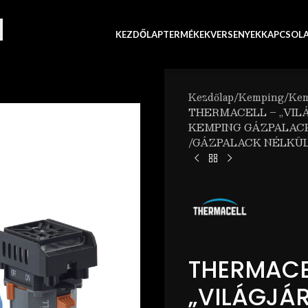
KEZDŐLAP
TERMÉKEK
VERSENYEK
KAPCSOL
Kezdőlap
Kemping
Kem
THERMACELL – „VILÁ
KEMPING GÁZPALAC
/GÁZPALACK NÉLKÜL
THERMACE
„VILÁGJÁ