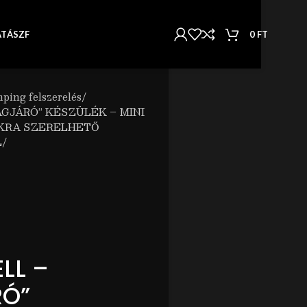
0
FT
AT
ÁSZF
ping felszerelés
GJÁRÓ” KÉSZÜLÉK – MINI
KRA SZERELHETŐ
/
LL –
RÓ”