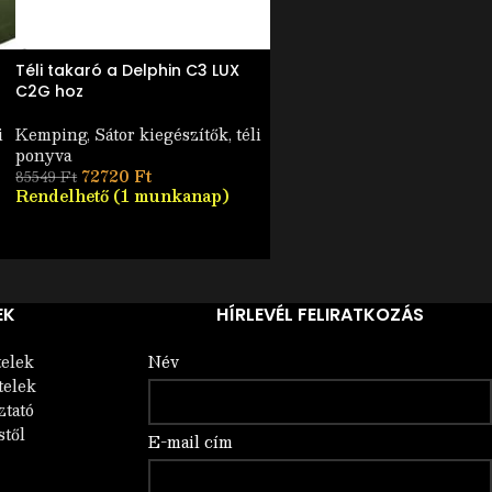
Téli takaró a Delphin C3 LUX
Delphin Area FullCOOL+
C2G hoz
carpath thermo táska
i
Kemping
,
Sátor kiegészítők, téli
Kemping
,
Kemping felszere
ponyva
25430
Ft
Nincs készleten
72720
Ft
85549
Ft
Rendelhető (1 munkanap)
EK
HÍRLEVÉL FELIRATKOZÁS
telek
Név
telek
ztató
stől
E-mail cím