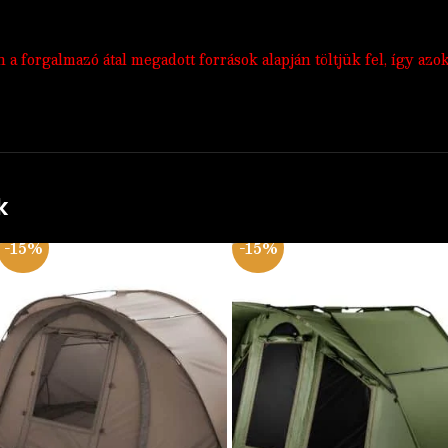
 forgalmazó átal megadott források alapján töltjük fel, így azo
k
-15%
-15%