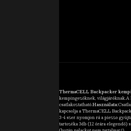
ThermaCELL Backpacker kempin
kempingezőknek, világjáróknak.A 
csatlakoztatható.
Használata:
Csatla
kapcsolja a ThermaCELL Backpacker
3-4 szer nyomjon rá a piezzo gyúj
tartozéka 3db (12 órára elegendő)
(bután palackot nem tartalmaz!)