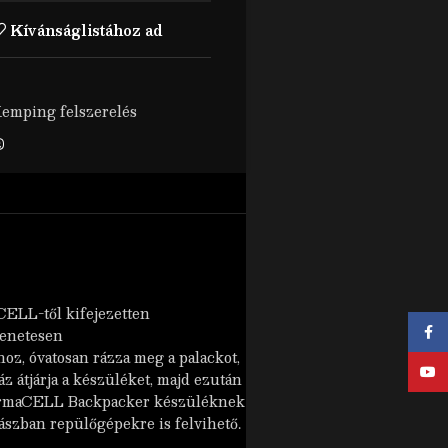
Kívánságlistához ad
emping felszerelés
CELL-től kifejezetten
Face
menetesen
oz, óvatosan rázza meg a palackot,
YouT
 átjárja a készüléket, majd ezután
ThermaCELL Backpacker készüléknek
szban repülőgépekre is felvihető.