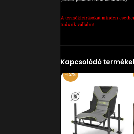
A termékleírásokat minden esetben a
tudunk vállalni!
Kapcsolódó terméke
-12%