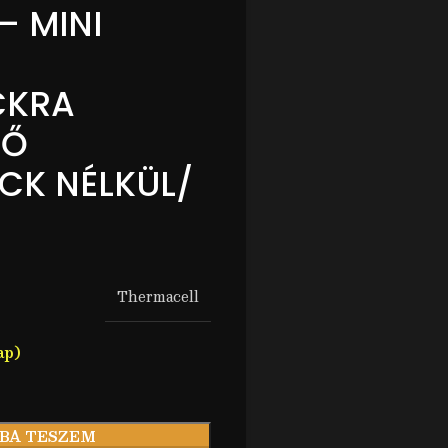
– MINI
CKRA
TŐ
CK NÉLKÜL/
Thermacell
ap)
BA TESZEM