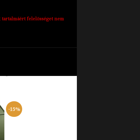
k tartalmáért felelősséget nem
ELF
-15%
OGY
OTT