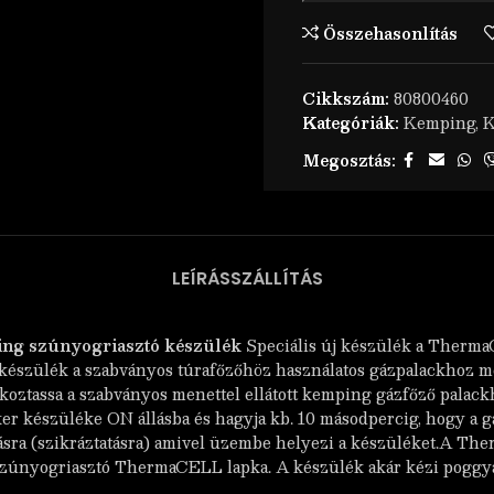
Összehasonlítás
Cikkszám:
80800460
Kategóriák:
Kemping
,
K
Megosztás:
LEÍRÁS
SZÁLLÍTÁS
g szúnyogriasztó készülék
Speciális új készülék a Therma
készülék a szabványos túrafőzőhöz használatos gázpalackhoz 
koztassa a szabványos menettel ellátott kemping gázfőző palackh
 készüléke ON állásba és hagyja kb. 10 másodpercig, hogy a gáz
tásra (szikráztatásra) amivel üzembe helyezi a készüléket.A 
 szúnyogriasztó ThermaCELL lapka. A készülék akár kézi poggyá