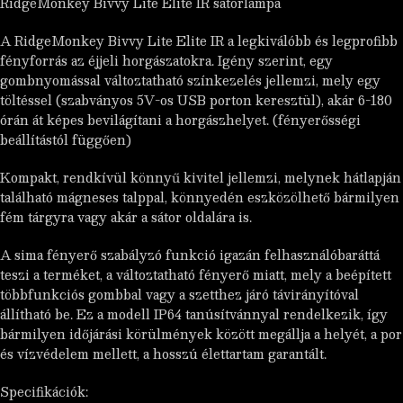
RidgeMonkey Bivvy Lite Elite IR sátorlámpa
A RidgeMonkey Bivvy Lite Elite IR a legkiválóbb és legprofibb
fényforrás az éjjeli horgászatokra. Igény szerint, egy
gombnyomással változtatható színkezelés jellemzi, mely egy
töltéssel (szabványos 5V-os USB porton keresztül), akár 6-180
órán át képes bevilágítani a horgászhelyet. (fényerősségi
beállítástól függően)
Kompakt, rendkívül könnyű kivitel jellemzi, melynek hátlapján
található mágneses talppal, könnyedén eszközölhető bármilyen
fém tárgyra vagy akár a sátor oldalára is.
A sima fényerő szabályzó funkció igazán felhasználóbaráttá
teszi a terméket, a változtatható fényerő miatt, mely a beépített
többfunkciós gombbal vagy a szetthez járó távirányítóval
állítható be. Ez a modell IP64 tanúsítvánnyal rendelkezik, így
bármilyen időjárási körülmények között megállja a helyét, a por
és vízvédelem mellett, a hosszú élettartam garantált.
Specifikációk: