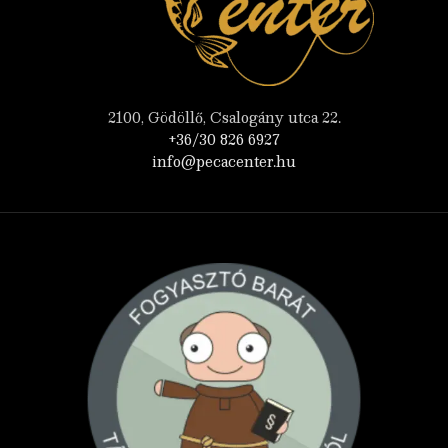
2100, Gödöllő, Csalogány utca 22.
+36/30 826 6927
info@pecacenter.hu