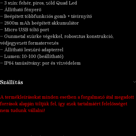
– 3 szín: fehér, piros, zöld Quad Led
– Állítható fényerő
– Beépített többfunkciós gomb + távirnyító
– 2600m mAh beépített akkumulátor
– Micro USB töltő port
– Gunmetal szürke végekkel, robosztus konstrukció,
védjegyezett formatervezés
– Állítható leszúró adapterrel
– Lumen: 10-100 (beállítható)
– IP64 tanúsítvány: por és vízvédelem
Szállítás
A termékleírásokat minden esetben a forgalmazó átal megadott
források alapján töltjük fel, így azok tartalmáért felelősséget
nem tudunk vállalni!