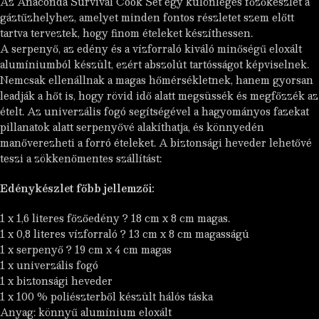
Az Anaconda Survival Cook Set egy különleges főzőkészlet a
gáztűzhelyhez, amelyet minden fontos részletet szem előtt
tartva terveztek, hogy finom ételeket készíthessen.
A serpenyő, az edény és a vízforraló kiváló minőségű eloxált
alumíniumból készült, ezért abszolút tartósságot képviselnek.
Nemcsak ellenállnak a magas hőmérsékletnek, hanem gyorsan
leadják a hőt is, hogy rövid idő alatt megsüssék és megfőzzék az
ételt. Az univerzális fogó segítségével a hagyományos fazekat
pillanatok alatt serpenyővé alakíthatja, és könnyedén
manőverezheti a forró ételeket. A biztonsági heveder lehetővé
teszi a zökkenőmentes szállítást:
Edénykészlet főbb jellemzői:
1 x 1,6 literes főzőedény ? 18 cm x 8 cm magas.
1 x 0,8 literes vízforraló ? 13 cm x 8 cm magasságú
1 x serpenyő ? 19 cm x 4 cm magas
1 x univerzális fogó
1 x biztonsági heveder
1 x 100 % poliészterből készült hálós táska
Anyag: könnyű alumínium eloxált