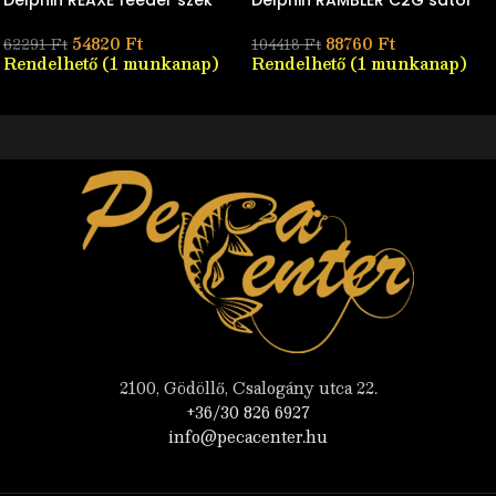
Delphin REAXE feeder szék
Delphin RAMBLER C2G sátor
54820
Ft
88760
Ft
62291
Ft
104418
Ft
Rendelhető (1 munkanap)
Rendelhető (1 munkanap)
2100, Gödöllő, Csalogány utca 22.
+36/30 826 6927
info@pecacenter.hu