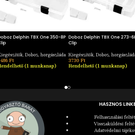
oboz Delphin TBX One 350-8P
Doboz Delphin TBX One 273-6
lip
Clip
iegészítők
,
Doboz, horgászláda
Kiegészítők
,
Doboz, horgászlád
5486
Ft
3730
Ft
Rendelhető (1 munkanap)
Rendelhető (1 munkanap)
HASZNOS LINK
Felhasználási felté
Visszaküldési felté
Adatvédelmi tájéko