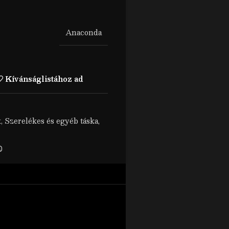
Anaconda
Kívánságlistához ad
k
,
Szerelékes és egyéb táska
,