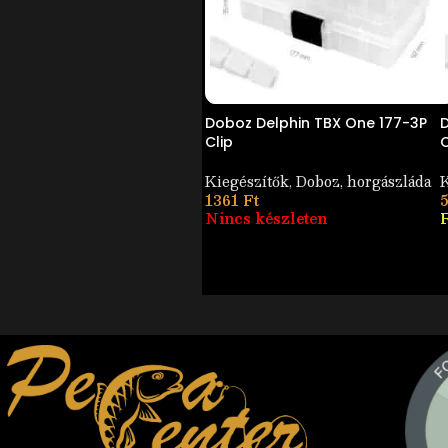
Doboz Delphin TBX One 177-3P
D
Clip
C
Kiegészítők
,
Doboz, horgászláda
K
1361
Ft
Nincs készleten