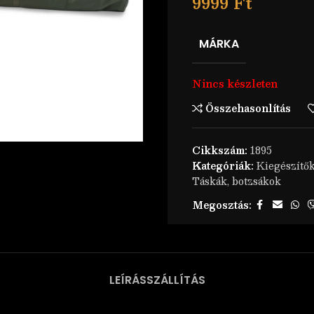
9999
Ft
MÁRKA
Nincs készleten
Összehasonlítás
Cikkszám:
1895
Kategóriák:
Kiegészítő
Táskák, botzsákok
Megosztás:
LEÍRÁS
SZÁLLÍTÁS