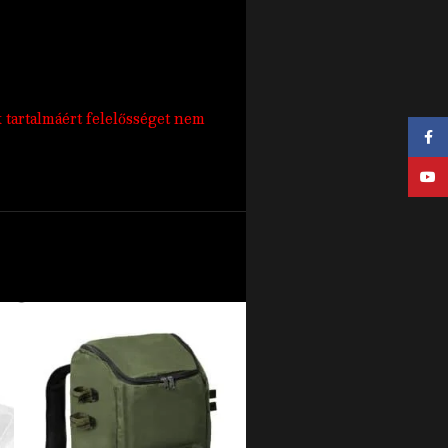
k tartalmáért felelősséget nem
Face
YouT