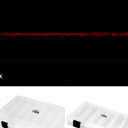
 forgalmazó átal megadott források alapján töltjük fel, így azo
k