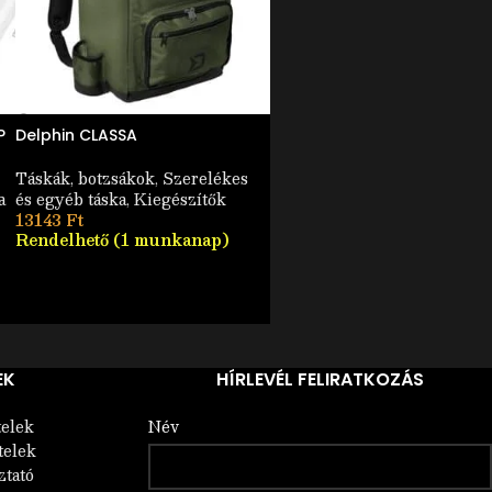
P
Delphin CLASSA
Kötött horog Delphin Proxi
Quickstop / 6db
Táskák, botzsákok
,
Szerelékes
a
és egyéb táska
,
Kiegészítők
Horgok
,
Előkötött
,
Kiegészí
13143
Ft
1975
Ft
Rendelhető (1 munkanap)
Rendelhető (1 munkanap)
EK
HÍRLEVÉL FELIRATKOZÁS
telek
Név
telek
ztató