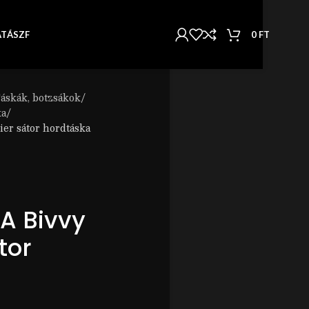
0
FT
AT
ÁSZF
áskák, botzsákok
ka
r sátor hordtáska
 Bivvy
tor
a