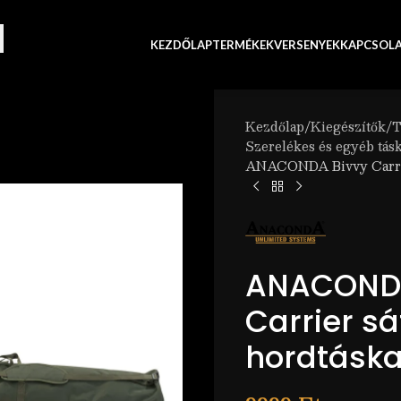
KEZDŐLAP
TERMÉKEK
VERSENYEK
KAPCSOL
Kezdőlap
Kiegészítők
T
Szerelékes és egyéb tás
ANACONDA Bivvy Carrie
ANACONDA
Carrier sá
hordtásk